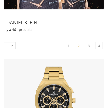
- DANIEL KLEIN
Il y a 461 produits.

1
2
3
4