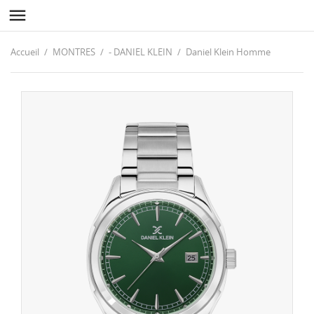

Accueil
MONTRES
- DANIEL KLEIN
Daniel Klein Homme