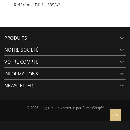
Référence
DK.1.13856-2
PRODUITS

NOTRE SOCIÉTÉ

VOTRE COMPTE

INFORMATIONS

NEWSLETTER

© 2026 - Logiciel e-commerce par PrestaShop™