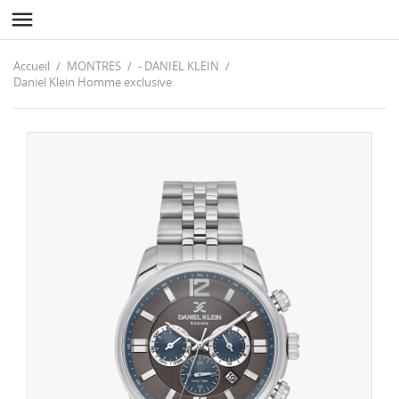

Accueil
MONTRES
- DANIEL KLEIN
Daniel Klein Homme exclusive