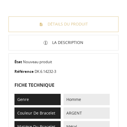
DÉTAILS DU PRODUIT
LA DESCRIPTION
État
Nouveau produit
Référence
DK.6.14232-3
FICHE TECHNIQUE
Genre
Homme
Couleur De Bracelet
ARGENT
Matière Du Bracelet
Métal