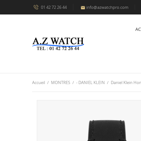
01 42 72 26 44
info@azwatchpro.com

AC
Accueil
MONTRES
- DANIEL KLEIN
Daniel Klein H