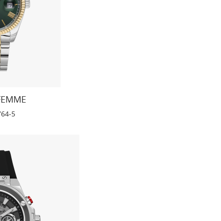
 FEMME
764-5