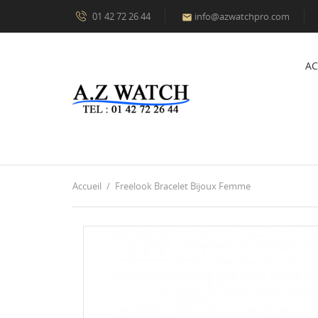
01 42 72 26 44
info@azwatchpro.com

AC
Accueil
Freelook Bracelet Bijoux Femme