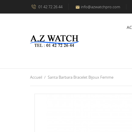
01 42 72 26 44
info@azwatchpro.com

AC
Accueil
Santa Barbara Bracelet Bijoux Femme