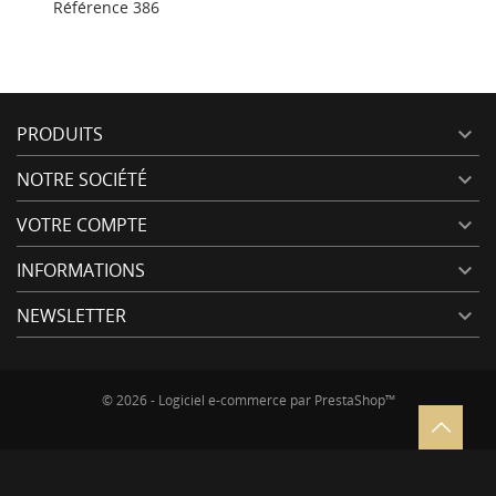
Référence
386
PRODUITS

NOTRE SOCIÉTÉ

VOTRE COMPTE

INFORMATIONS

NEWSLETTER

© 2026 - Logiciel e-commerce par PrestaShop™