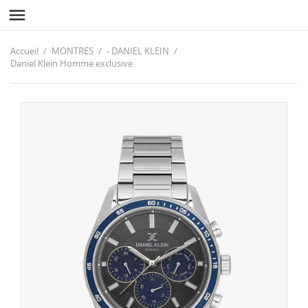

Accueil
MONTRES
- DANIEL KLEIN
Daniel Klein Homme exclusive