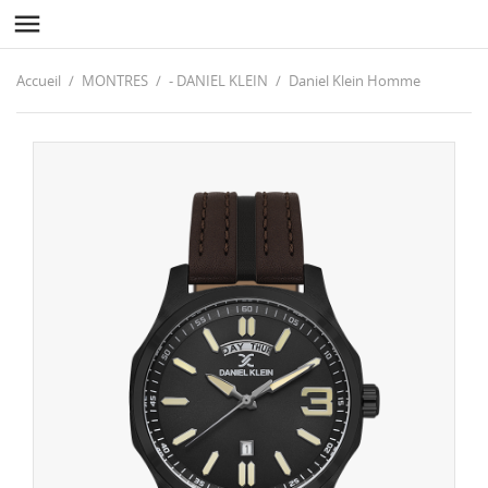

Accueil
MONTRES
- DANIEL KLEIN
Daniel Klein Homme