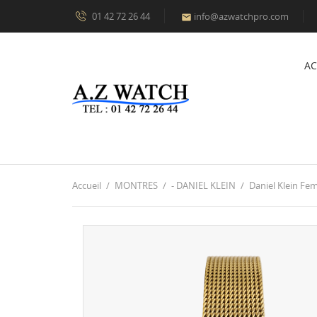
01 42 72 26 44
info@azwatchpro.com

AC
Accueil
MONTRES
- DANIEL KLEIN
Daniel Klein F