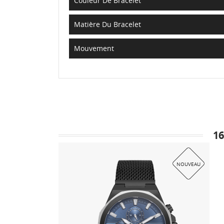
Couleur De Bracelet
Matière Du Bracelet
Mouvement
1
NOUVEAU