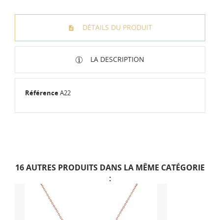
DÉTAILS DU PRODUIT
LA DESCRIPTION
Référence
A22
Bagues avec pierres
précieuses en acier
inoxydable plaqué or.
20 unités, les anneaux
16 AUTRES PRODUITS DANS LA MÊME CATÉGORIE
:
inclus ne correspondent
pas à ce qui apparaît sur