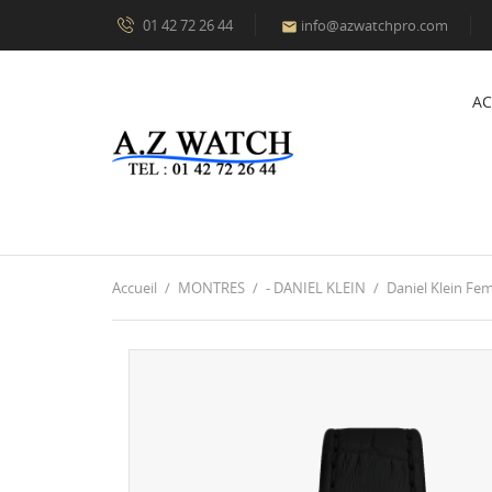
01 42 72 26 44
info@azwatchpro.com

AC
Accueil
MONTRES
- DANIEL KLEIN
Daniel Klein F