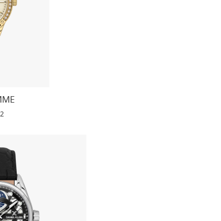
MME
-2