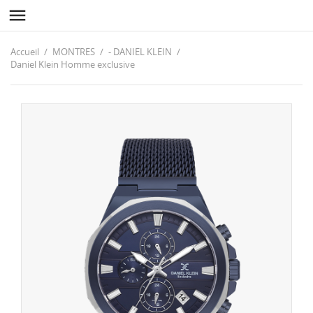

Accueil
MONTRES
- DANIEL KLEIN
Daniel Klein Homme exclusive