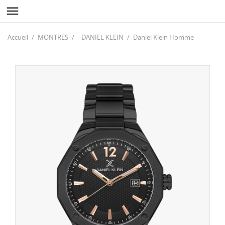

Accueil
MONTRES
- DANIEL KLEIN
Daniel Klein Homme