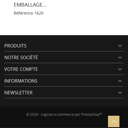
EMBALLAGE...
Référence
1620
PRODUITS

NOTRE SOCIÉTÉ

VOTRE COMPTE

INFORMATIONS

NEWSLETTER

© 2026 - Logiciel e-commerce par PrestaShop™